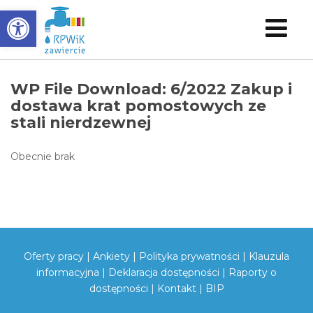
Otwórz pasek narzędzi
O
S
WP File Download:
6/2022 Zakup i
dostawa krat pomostowych ze
stali nierdzewnej
Obecnie brak
Oferty pracy
|
Ankiety
|
Polityka prywatności
|
Klauzula
informacyjna
|
Deklaracja dostępności
|
Raporty o
dostępności
|
Kontakt
|
BIP